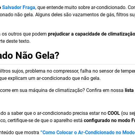
o
Salvador Fraga
, que entende muito sobre ar-condicionado. C
ionado não gela. Alguns deles são vazamentos de gás, filtros su
ra os outros que podem
prejudicar
a capacidade de climatizaçã
e deste texto.
ado Não Gela?
iltros sujos, problema no compressor, falha no sensor de tempe
ue explicam um ar-condicionado que não gela.
 ocorre em sua máquina de climatização? Confira em nossa
lista
ado a saber que o ar-condicionado precisa estar no
COOL
(ou se
co, certifique-se de que o aparelho está
configurado no modo F
onteúdo que mostra
“Como Colocar o Ar-Condicionado no Modo 