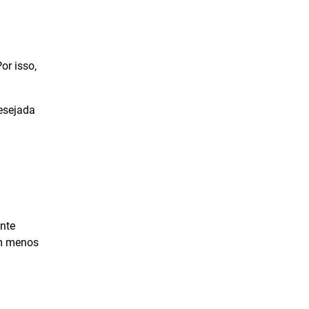
Abril de 2020
Março de 2020
Fevereiro de 2020
or isso,
Janeiro de 2020
desejada
Dezembro de 2019
Novembro de 2019
Outubro de 2019
Setembro de 2019
Agosto de 2019
ente
Julho de 2019
em menos
Junho de 2019
Maio de 2019
Abril de 2019