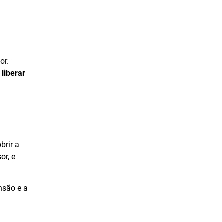
Maio de 2021
Abril de 2021
Março de 2021
Fevereiro de 2021
or.
liberar
Janeiro de 2021
Dezembro de 2020
Novembro de 2020
Outubro de 2020
brir a
Setembro de 2020
or, e
Agosto de 2020
Julho de 2020
ensão e a
Junho de 2020
Maio de 2020