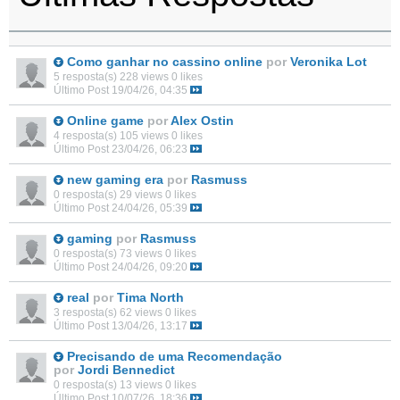
Como ganhar no cassino online
por
Veronika Lot
5 resposta(s)
228 views
0 likes
Último Post
19/04/26, 04:35
Online game
por
Alex Ostin
4 resposta(s)
105 views
0 likes
Último Post
23/04/26, 06:23
new gaming era
por
Rasmuss
0 resposta(s)
29 views
0 likes
Último Post
24/04/26, 05:39
gaming
por
Rasmuss
0 resposta(s)
73 views
0 likes
Último Post
24/04/26, 09:20
real
por
Tima North
3 resposta(s)
62 views
0 likes
Último Post
13/04/26, 13:17
Precisando de uma Recomendação
por
Jordi Bennedict
0 resposta(s)
13 views
0 likes
Último Post
10/07/26, 18:36