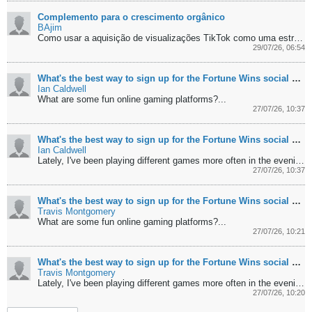
Complemento para o crescimento orgânico
BAjim
Como usar a aquisição de visualizações TikTok como uma estratégia segura de apoio, sem deixar de lado a criatividade e a qualidade dos vídeos?...
29/07/26, 06:54
What's the best way to sign up for the Fortune Wins social casino?
Ian Caldwell
What are some fun online gaming platforms?...
27/07/26, 10:37
What's the best way to sign up for the Fortune Wins social casino?
Ian Caldwell
Lately, I've been playing different games more often in the evenings. After work, I just want to take my mind off things for a bit. A friend recommended...
27/07/26, 10:37
What's the best way to sign up for the Fortune Wins social casino?
Travis Montgomery
What are some fun online gaming platforms?...
27/07/26, 10:21
What's the best way to sign up for the Fortune Wins social casino?
Travis Montgomery
Lately, I've been playing different games more often in the evenings. After work, I just want to take my mind off things for a bit. A friend recommended...
27/07/26, 10:20