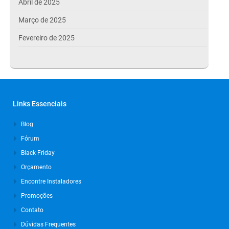
Abril de 2025
Março de 2025
Fevereiro de 2025
Janeiro de 2025
Dezembro de 2024
Novembro de 2024
Links Essenciais
Outubro de 2024
Blog
Setembro de 2024
Fórum
Agosto de 2024
Black Friday
Julho de 2024
Orçamento
Março de 2024
Encontre Instaladores
Promoções
Outubro de 2023
Contato
Setembro de 2023
Dúvidas Frequentes