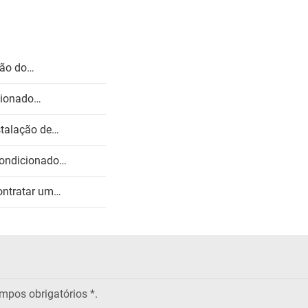
ção do…
icionado…
talação de…
Condicionado…
ontratar um…
pos obrigatórios
*.