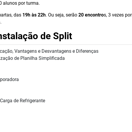
0 alunos por turma.
uartas, das
19h às 22h
. Ou seja, serão
20 encontro
s, 3 vezes por
.
stalação de Split
licação, Vantagens e Desvantagens e Diferenças
ização de Planilha Simplificada
aporadora
Carga de Refrigerante