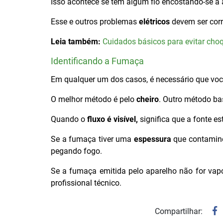
Isso acontece se tem algum fio encostando-se a
Esse e outros problemas
elétricos
devem ser corri
Leia também:
Cuidados básicos para evitar choq
Identificando a Fumaça
Em qualquer um dos casos, é necessário que você
O melhor método é pelo
cheiro
. Outro método bas
Quando o
fluxo é visível,
significa que a fonte e
Se a fumaça tiver uma
espessura
que contamine
pegando fogo.
Se a fumaça emitida pelo aparelho não for vap
profissional técnico.
Compartilhar: