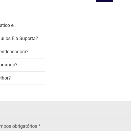
stico e…
uilos Ela Suporta?
condensadora?
ionando?
elhor?
pos obrigatórios
*.