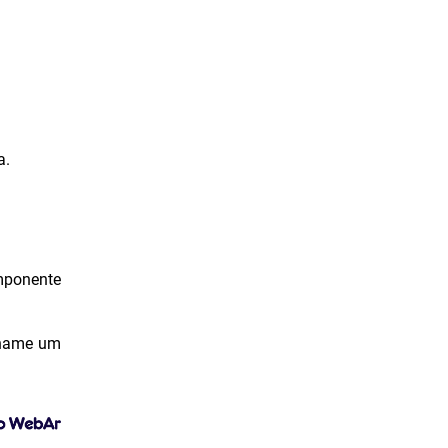
Junho de 2023
Maio de 2023
Abril de 2023
Março de 2023
a.
Fevereiro de 2023
Janeiro de 2023
Dezembro de 2022
Novembro de 2022
omponente
Outubro de 2022
chame um
Setembro de 2022
Agosto de 2022
Julho de 2022