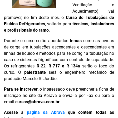
Ventilação e
Aquecimento) vai
promover, no fim deste mês, o
Curso de Tubulações de
Fluídos Refrigerantes
, voltado para
técnicos, instaladores
e profissionais do ramo
.
Durante o curso serão abordados
temas
como as perdas
de carga em tubulações ascendentes e descendentes em
linhas de líquido e métodos para se corrigir a tubulação no
caso de sistemas frigoríficos com controle de capacidade.
Os refrigerantes
R-22, R-717 e R-134a
serão o foco do
curso. O
palestrante
será o engenheiro mecânico de
produção Marcelo S. Jordão.
Para se inscrever
, o interessado deve preencher a ficha de
inscrição no site da Abrava e enviá-la por Fax ou para o
email
cursos@abrava.com.br
Acesse a
página da Abrava
que contém todas as