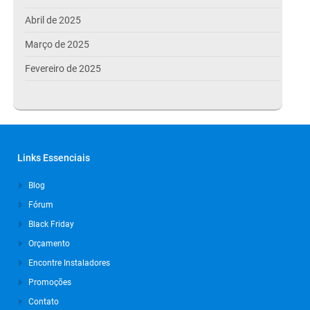
Abril de 2025
Março de 2025
Fevereiro de 2025
Janeiro de 2025
Dezembro de 2024
Novembro de 2024
Links Essenciais
Outubro de 2024
Blog
Setembro de 2024
Fórum
Agosto de 2024
Black Friday
Julho de 2024
Orçamento
Março de 2024
Encontre Instaladores
Promoções
Outubro de 2023
Contato