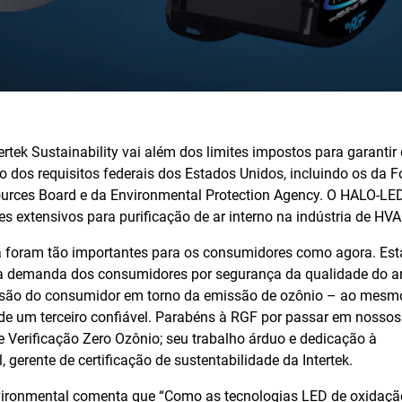
rtek Sustainability vai além dos limites impostos para garantir
xo dos requisitos federais dos Estados Unidos, incluindo os da 
sources Board e da Environmental Protection Agency. O HALO-LED
tes extensivos para purificação de ar interno na indústria de HVA
ca foram tão importantes para os consumidores como agora. Es
a demanda dos consumidores por segurança da qualidade do ar 
fusão do consumidor em torno da emissão de ozônio – ao mes
de um terceiro confiável. Parabéns à RGF por passar em nossos
de Verificação Zero Ozônio; seu trabalho árduo e dedicação à
, gerente de certificação de sustentabilidade da Intertek.
Environmental comenta que “Como as tecnologias LED de oxidaçã