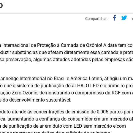
o
Compartilhar:
a Internacional de Proteção à Camada de Ozônio! A data tem c
 reduzir substâncias que afetam diretamente essa camada e prot
essa preservação, algumas atitudes adotadas pelas empresas sã
nnenge International no Brasil e América Latina, atingiu um m
ndo que o sistema de purificação do ar HALO-LED é o primeiro pr
ificação Zero Ozônio, demonstrando o compromisso da RGF com 
s do desenvolvimento sustentável.
oduto atende às concentrações de emissão de 0,005 partes por
rca, aumentando a confiança do consumidor em um mercado a
a de purificação de ar em duto com LED sem mercúrio e com