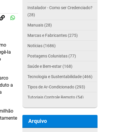
Instalador - Como ser Credenciado?
(28)
Manuais (28)
Marcas e Fabricantes (275)
omo
Notícias (1686)
egê-la
Postagens Colunistas (77)
o
Saúde e Bem-estar (168)
Tecnologia e Sustentabilidade (466)
arco
oduto a
Tipos de Ar-Condicionado (293)
a
Tutoriais Controle Remoto (54)
 milhão
ltamente
Arquivo