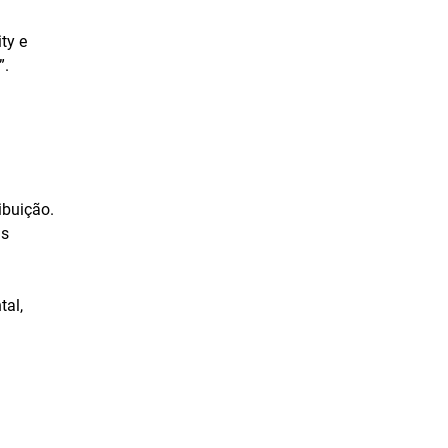
Junho de 2023
ty e
”.
Maio de 2023
Abril de 2023
Março de 2023
Fevereiro de 2023
Janeiro de 2023
ibuição.
as
Dezembro de 2022
Novembro de 2022
tal,
Outubro de 2022
Setembro de 2022
Agosto de 2022
Julho de 2022