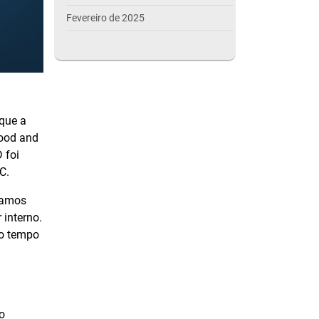
Fevereiro de 2025
Janeiro de 2025
Dezembro de 2024
Novembro de 2024
Outubro de 2024
 que a
Food and
Setembro de 2024
 foi
Agosto de 2024
C.
Julho de 2024
tamos
interno.
Março de 2024
mo tempo
Outubro de 2023
Setembro de 2023
Agosto de 2023
o
Julho de 2023