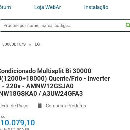
órum
Loja WebAr
Instalação
30000BTU/s
LG
Condicionado Multisplit Bi 30000
(12000+18000) Quente/Frio - Inverter
G - 220v - AMNW12GSJA0
NW18GSKA0 / A3UW24GFA3
lerta de Preço
Comparar Produtos
r de
 10.079,10
x de R$ 1.399,88