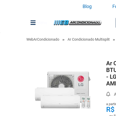
Blog
F
Menu
WebArCondicionado
Ar Condicionado Multisplit
Ar 
BTU
- L
AM
A
a parti
R$
8
ou