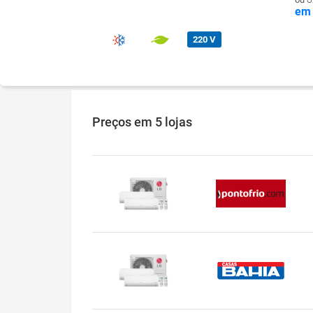
em 
220 V
Preços
em 5 lojas