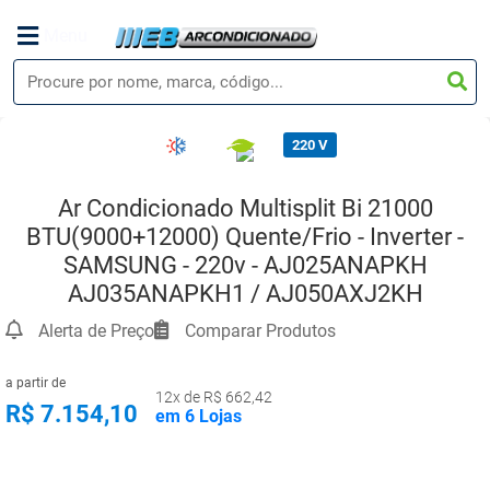
Menu
220 V
Ar Condicionado Multisplit Bi 21000
BTU(9000+12000) Quente/Frio - Inverter -
SAMSUNG - 220v - AJ025ANAPKH
AJ035ANAPKH1 / AJ050AXJ2KH
Alerta de Preço
Comparar Produtos
a partir de
12x de R$ 662,42
R$ 7.154,10
em 6 Lojas