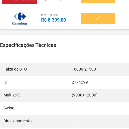
à vista por
R$ 8.399,00
Especificações Técnicas
Faixa de BTU
16000-21500
ID
2174299
Multisplit
(9000+12000)
Swing
--
Direcionamento
--