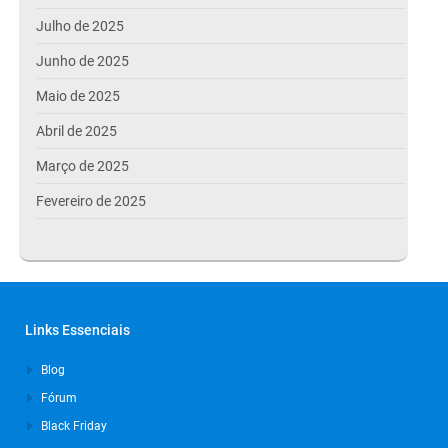
Julho de 2025
Junho de 2025
Maio de 2025
Abril de 2025
Março de 2025
Fevereiro de 2025
Janeiro de 2025
Dezembro de 2024
Novembro de 2024
Links Essenciais
Outubro de 2024
Blog
Setembro de 2024
Fórum
Agosto de 2024
Black Friday
Julho de 2024