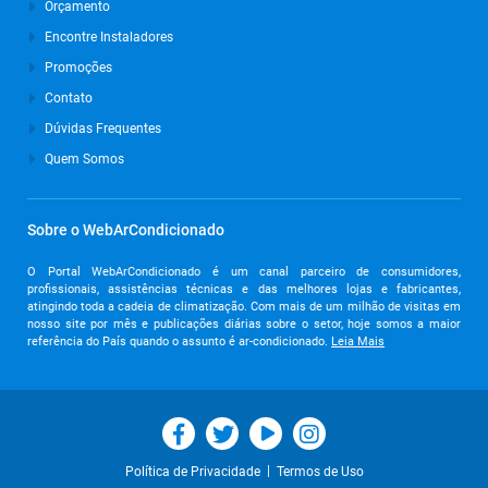
Orçamento
Março de 2024
Encontre Instaladores
Promoções
Outubro de 2023
Contato
Setembro de 2023
Dúvidas Frequentes
Agosto de 2023
Quem Somos
Julho de 2023
Junho de 2023
Sobre o WebArCondicionado
Maio de 2023
O Portal WebArCondicionado é um canal parceiro de consumidores,
profissionais, assistências técnicas e das melhores lojas e fabricantes,
Abril de 2023
atingindo toda a cadeia de climatização. Com mais de um milhão de visitas em
nosso site por mês e publicações diárias sobre o setor, hoje somos a maior
Março de 2023
referência do País quando o assunto é ar-condicionado.
Leia Mais
Fevereiro de 2023
Janeiro de 2023
Dezembro de 2022
|
Política de Privacidade
Termos de Uso