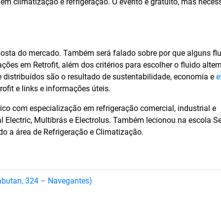
m climatização e refrigeração. O evento é gratuito, mas necess
posta do mercado. Também será falado sobre por que alguns fl
ções em Retrofit, além dos critérios para escolher o fluido alter
 distribuídos são o resultado de sustentabilidade, economia e
e
ofit e links e informações úteis.
rico com especialização em refrigeração comercial, industrial e
 Electric, Multibrás e Electrolus. Também lecionou na escola S
o a área de Refrigeração e Climatização.
rabutan, 324 – Navegantes)