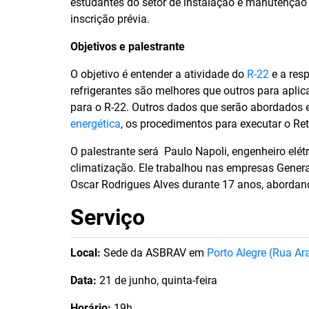
estudantes do setor de instalação e manutenção e
inscrição prévia.
Objetivos e palestrante
O objetivo é entender a atividade do
R-22
e a res
refrigerantes são melhores que outros para aplica
para o R-22. Outros dados que serão abordados e
energética
, os procedimentos para executar o Retr
O palestrante será Paulo Napoli, engenheiro elét
climatização. Ele trabalhou nas empresas General
Oscar Rodrigues Alves durante 17 anos, abordand
Serviço
Local:
Sede da ASBRAV em
Porto Alegre (Rua A
Data:
21 de junho, quinta-feira
Horário:
19h