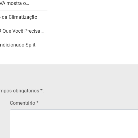
AVA mostra o…
o da Climatização
O Que Você Precisa…
ndicionado Split
pos obrigatórios
*.
Comentário *