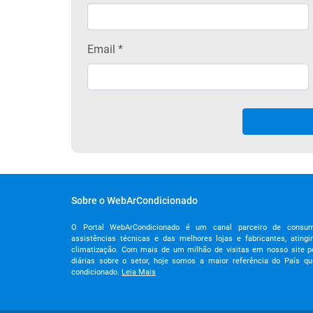
Email
*
Sobre o WebArCondicionado
O Portal WebArCondicionado é um canal parceiro de consumido
assistências técnicas e das melhores lojas e fabricantes, ating
climatização. Com mais de um milhão de visitas em nosso site p
diárias sobre o setor, hoje somos a maior referência do País q
condicionado.
Leia Mais