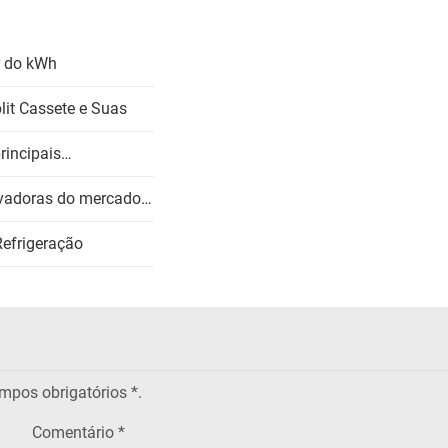
or do kWh
lit Cassete e Suas
rincipais…
ovadoras do mercado…
efrigeração
pos obrigatórios
*.
Comentário *