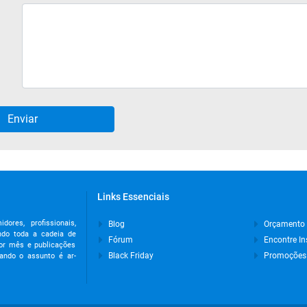
Links Essenciais
res, profissionais,
Blog
Orçamento
indo toda a cadeia de
Fórum
Encontre In
or mês e publicações
Black Friday
Promoções
uando o assunto é ar-