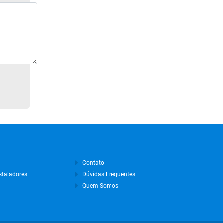
Junho de 2023
Maio de 2023
Abril de 2023
Março de 2023
Fevereiro de 2023
Janeiro de 2023
Dezembro de 2022
Novembro de 2022
Outubro de 2022
Contato
Setembro de 2022
staladores
Dúvidas Frequentes
Quem Somos
Agosto de 2022
Julho de 2022