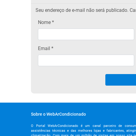
Seu endereço de e-mail não será publicado.
Cam
Nome
*
Email
*
Sobre o WebArCondicionado
O Portal WebArCondicionado é um canal parceiro de consumido
assistências técnicas e das melhores lojas e fabricantes, ating
climatização. Com mais de um milhão de visitas em nosso site p