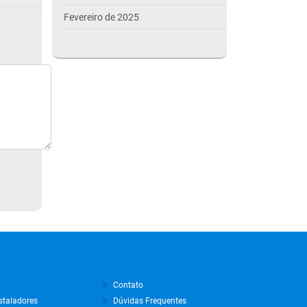
Fevereiro de 2025
Janeiro de 2025
Dezembro de 2024
Novembro de 2024
Outubro de 2024
Setembro de 2024
Agosto de 2024
Julho de 2024
Março de 2024
Outubro de 2023
Setembro de 2023
Agosto de 2023
Contato
staladores
Dúvidas Frequentes
Julho de 2023