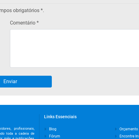
pos obrigatórios
*.
Comentário *
Links Essenciais
res, profissionais,
Blog
Orçamento
indo toda a cadeia de
Fórum
Encontre In
or mês e publicações