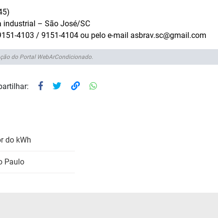
45)
 industrial – São José/SC
9151-4103 / 9151-4104 ou pelo e-mail asbrav.sc@gmail.com
ção do Portal WebArCondicionado.
artilhar:
or do kWh
o Paulo