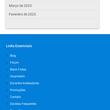
Março de 2025
Fevereiro de 2025
Janeiro de 2025
Dezembro de 2024
Novembro de 2024
Links Essenciais
Outubro de 2024
Blog
Setembro de 2024
Fórum
Agosto de 2024
Black Friday
Julho de 2024
Orçamento
Março de 2024
Encontre Instaladores
Promoções
Outubro de 2023
Contato
Setembro de 2023
Dúvidas Frequentes
Agosto de 2023