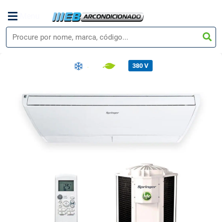
Menu
380 V