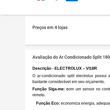
Preços
em 4 lojas
Avaliação do Ar Condicionado Split 18
Descrição - ELECTROLUX – VI18R
O ar-condicionado split electrolux possui
bastante considerável em seu orçamento.
Função Siga-me:
c
om um sensor no contr
remoto.
Função Eco:
e
conomiza energia, adequan