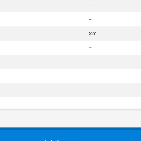
--
--
Sim
--
--
--
--