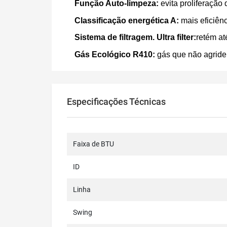
Função Auto-limpeza:
e
vita proliferaçã
Classificação energética A:
m
ais eficiê
Sistema de filtragem. Ultra filter:
r
etém até
Gás Ecológico R410:
gás que não agride
Especificações Técnicas
Faixa de BTU
ID
Linha
Swing