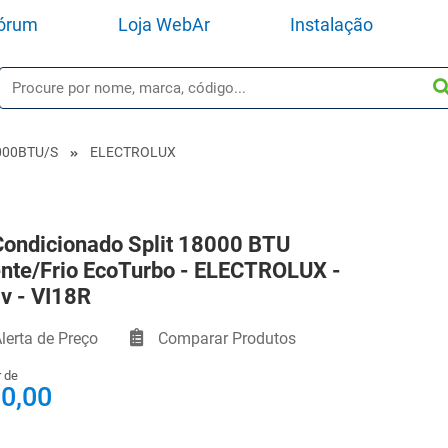
órum
Loja WebAr
Instalação
000BTU/s
ELECTROLUX
Condicionado Split 18000 BTU
nte/Frio EcoTurbo - ELECTROLUX -
v - VI18R
lerta de Preço
Comparar Produtos
r de
 0,00