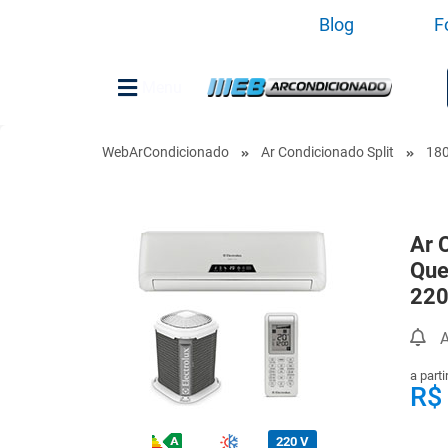
Blog
F
Menu
WebArCondicionado
Ar Condicionado Split
18
Ar 
Que
220
A
a parti
R$
220 V