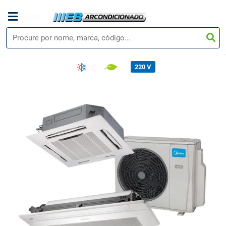
Menu
220 V