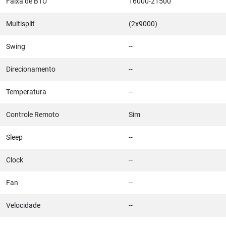
Faixa de BTU
16000-21500
Multisplit
(2x9000)
Swing
--
Direcionamento
--
Temperatura
--
Controle Remoto
Sim
Sleep
--
Clock
--
Fan
--
Velocidade
--