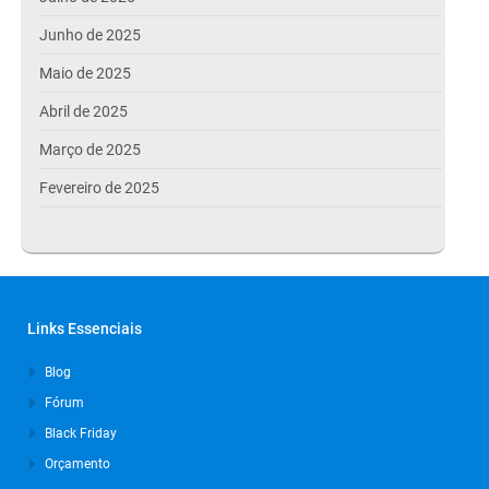
Junho de 2025
Maio de 2025
Abril de 2025
Março de 2025
Fevereiro de 2025
Janeiro de 2025
Dezembro de 2024
Novembro de 2024
Links Essenciais
Outubro de 2024
Blog
Setembro de 2024
Fórum
Agosto de 2024
Black Friday
Julho de 2024
Orçamento