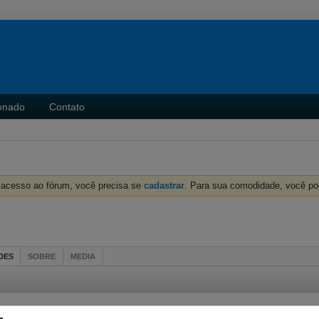
onado
Contato
r acesso ao fórum, você precisa se
cadastrar
. Para sua comodidade, você p
DES
SOBRE
MEDIA
No activity results to disp