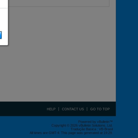
HELP
CONTACT US
GO TO TOP
Powered by vBulletin™
Copyright © 2026 vBulletin Solutions, Ltd.
Tradução Basica : VB-Brasil
All times are GMT-4. This page was generated at 19:29.