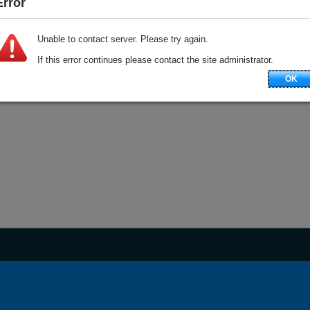
Error
Unable to contact server. Please try again.
If this error continues please contact the site administrator.
OK